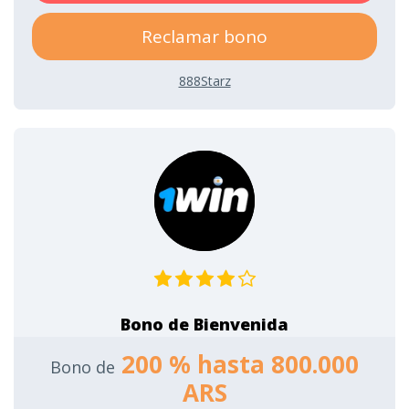
Reclamar bono
888Starz
Bono de Bienvenida
200 % hasta 800.000
Bono de
ARS