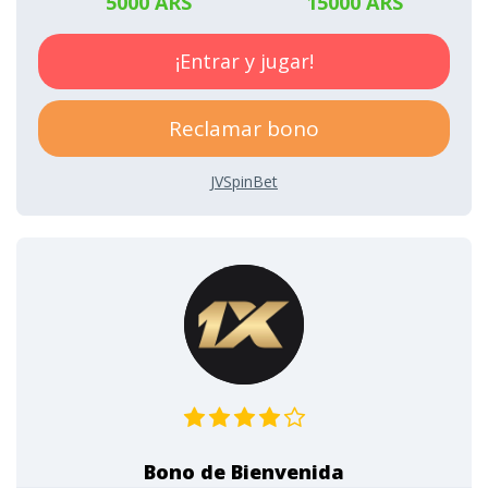
5000 ARS
15000 ARS
¡Entrar y jugar!
Reclamar bono
JVSpinBet
Bono de Bienvenida