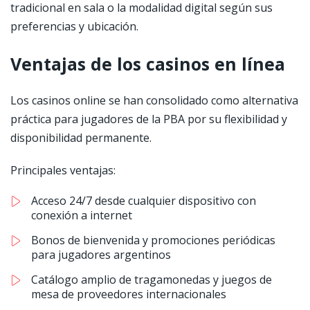
tradicional en sala o la modalidad digital según sus
preferencias y ubicación.
Ventajas de los casinos en línea
Los casinos online se han consolidado como alternativa
práctica para jugadores de la PBA por su flexibilidad y
disponibilidad permanente.
Principales ventajas:
Acceso 24/7 desde cualquier dispositivo con
conexión a internet
Bonos de bienvenida y promociones periódicas
para jugadores argentinos
Catálogo amplio de tragamonedas y juegos de
mesa de proveedores internacionales