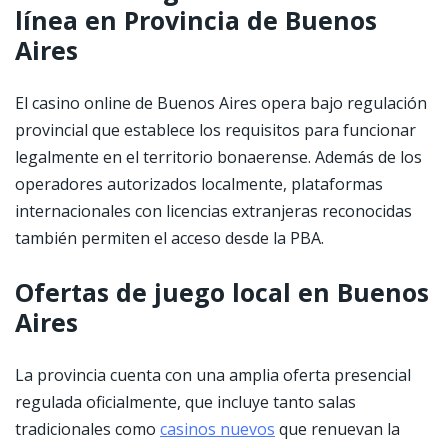
línea en Provincia de Buenos
Aires
El casino online de Buenos Aires opera bajo regulación
provincial que establece los requisitos para funcionar
legalmente en el territorio bonaerense. Además de los
operadores autorizados localmente, plataformas
internacionales con licencias extranjeras reconocidas
también permiten el acceso desde la PBA.
Ofertas de juego local en Buenos
Aires
La provincia cuenta con una amplia oferta presencial
regulada oficialmente, que incluye tanto salas
tradicionales como
casinos nuevos
que renuevan la