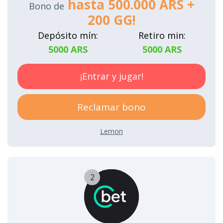
hasta 500.000 ARS +
Bono de
200 GG!
Depósito mín:
Retiro min:
5000 ARS
5000 ARS
¡Entrar y jugar!
Reclamar bono
Lemon
2