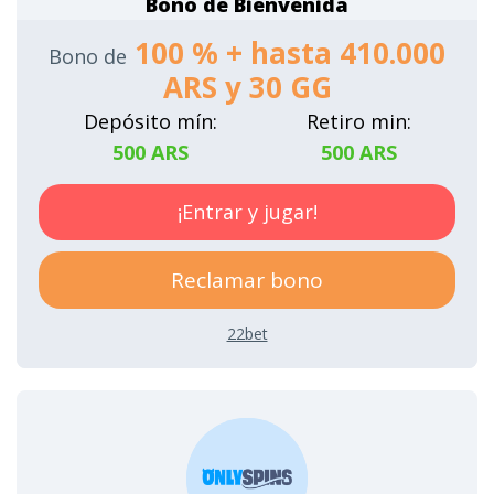
Bono de Bienvenida
100 % + hasta 410.000
Bono de
ARS y 30 GG
Depósito mín:
Retiro min:
500 ARS
500 ARS
¡Entrar y jugar!
Reclamar bono
22bet