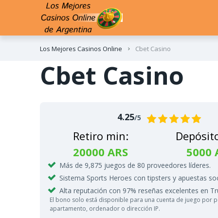
Los Mejores Casinos Online
Cbet Casino
Cbet Casino
4.25
/5
Retiro min:
Depósit
20000 ARS
5000 
Más de 9,875 juegos de 80 proveedores líderes.
Sistema Sports Heroes con tipsters y apuestas soc
Alta reputación con 97% reseñas excelentes en Tru
El bono solo está disponible para una cuenta de juego por pe
apartamento, ordenador o dirección IP.