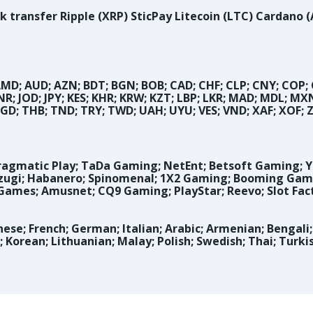
k transfer
Ripple (XRP)
SticPay
Litecoin (LTC)
Cardano 
AMD
;
AUD
;
AZN
;
BDT
;
BGN
;
BOB
;
CAD
;
CHF
;
CLP
;
CNY
;
COP
;
NR
;
JOD
;
JPY
;
KES
;
KHR
;
KRW
;
KZT
;
LBP
;
LKR
;
MAD
;
MDL
;
MX
SGD
;
THB
;
TND
;
TRY
;
TWD
;
UAH
;
UYU
;
VES
;
VND
;
XAF
;
XOF
;
ragmatic Play
;
TaDa Gaming
;
NetEnt
;
Betsoft Gaming
;
Y
zugi
;
Habanero
;
Spinomenal
;
1X2 Gaming
;
Booming Gam
 Games
;
Amusnet
;
CQ9 Gaming
;
PlayStar
;
Reevo
;
Slot Fac
nese
;
French
;
German
;
Italian
;
Arabic
;
Armenian
;
Bengali
;
Korean
;
Lithuanian
;
Malay
;
Polish
;
Swedish
;
Thai
;
Turki