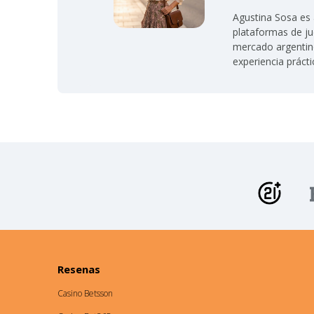
Agustina Sosa es 
plataformas de ju
mercado argentino
experiencia prácti
Resenas
Casino Betsson