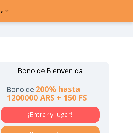
as
Bono de Bienvenida
200% hasta
Bono de
1200000 ARS + 150 FS
¡Entrar y jugar!