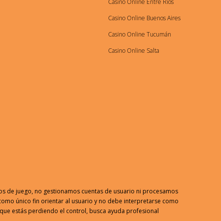
Casino Online Entre Ríos
Casino Online Buenos Aires
Casino Online Tucumán
Casino Online Salta
os de juego, no gestionamos cuentas de usuario ni procesamos
como único fin orientar al usuario y no debe interpretarse como
s que estás perdiendo el control, busca ayuda profesional