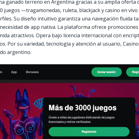
a ganado terreno en Argentina gracias a su amplia oferta 
0 juegos —tragamonedas, ruleta, blackjack y casino en vivo
files. Su diseño intuitivo garantiza una navegación fluida t
 necesidad de app nativa. La plataforma ofrece promociones
da atractivos. Opera bajo licencia internacional con encrip
. Por su variedad, tecnología y atención al usuario, Casino
ado argentino.