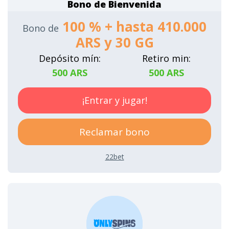
Bono de Bienvenida
100 % + hasta 410.000
Bono de
ARS y 30 GG
Depósito mín:
Retiro min:
500 ARS
500 ARS
¡Entrar y jugar!
Reclamar bono
22bet