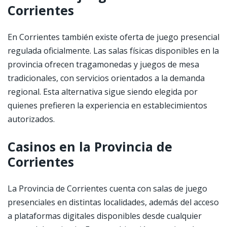
Corrientes
En Corrientes también existe oferta de juego presencial
regulada oficialmente. Las salas físicas disponibles en la
provincia ofrecen tragamonedas y juegos de mesa
tradicionales, con servicios orientados a la demanda
regional. Esta alternativa sigue siendo elegida por
quienes prefieren la experiencia en establecimientos
autorizados.
Casinos en la Provincia de
Corrientes
La Provincia de Corrientes cuenta con salas de juego
presenciales en distintas localidades, además del acceso
a plataformas digitales disponibles desde cualquier