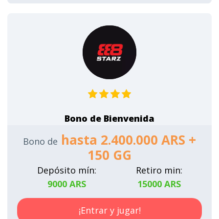
Bono de Bienvenida
hasta 2.400.000 ARS +
Bono de
150 GG
Depósito mín:
Retiro min:
9000 ARS
15000 ARS
¡Entrar y jugar!