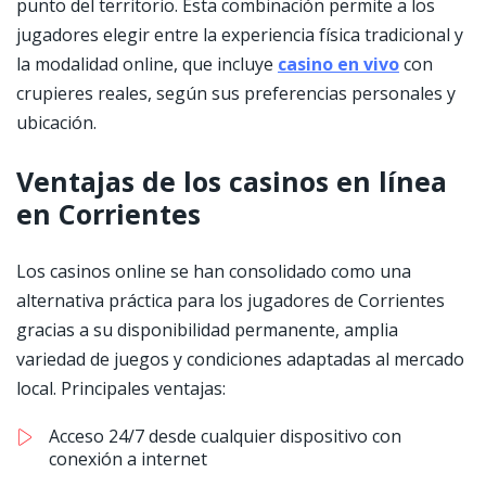
punto del territorio. Esta combinación permite a los
jugadores elegir entre la experiencia física tradicional y
la modalidad online, que incluye
casino en vivo
con
crupieres reales, según sus preferencias personales y
ubicación.
Ventajas de los casinos en línea
en Corrientes
Los casinos online se han consolidado como una
alternativa práctica para los jugadores de Corrientes
gracias a su disponibilidad permanente, amplia
variedad de juegos y condiciones adaptadas al mercado
local. Principales ventajas:
Acceso 24/7 desde cualquier dispositivo con
conexión a internet