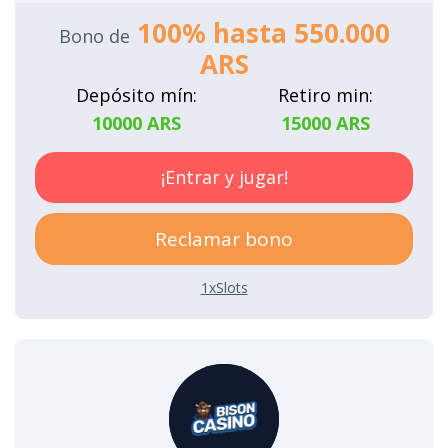
100% hasta 550.000
Bono de
ARS
Depósito mín:
Retiro min:
10000 ARS
15000 ARS
¡Entrar y jugar!
Reclamar bono
1xSlots