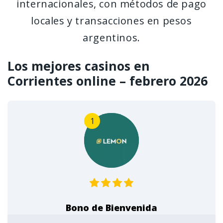
internacionales, con métodos de pago
locales y transacciones en pesos
argentinos.
Los mejores casinos en
Corrientes online – febrero 2026
1
Bono de Bienvenida