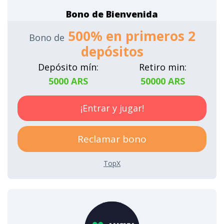
Bono de Bienvenida
500% en primeros 2
Bono de
depósitos
Depósito mín:
Retiro min:
5000 ARS
50000 ARS
¡Entrar y jugar!
Reclamar bono
TopX