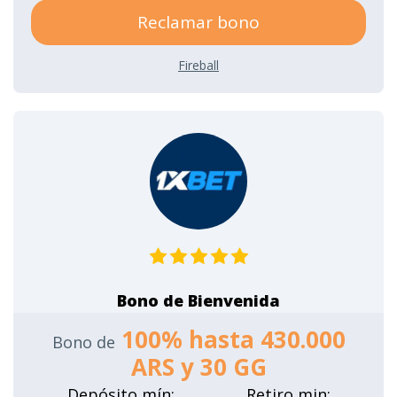
Reclamar bono
Fireball
Bono de Bienvenida
100% hasta 430.000
Bono de
ARS y 30 GG
Depósito mín:
Retiro min: