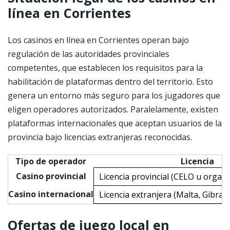
línea en Corrientes
Los casinos en línea en Corrientes operan bajo
regulación de las autoridades provinciales
competentes, que establecen los requisitos para la
habilitación de plataformas dentro del territorio. Esto
genera un entorno más seguro para los jugadores que
eligen operadores autorizados. Paralelamente, existen
plataformas internacionales que aceptan usuarios de la
provincia bajo licencias extranjeras reconocidas.
Tipo de operador
Licencia
Casino provincial
Licencia provincial (CELO u orga
Casino internacional
Licencia extranjera (Malta, Gibralt
Ofertas de juego local en